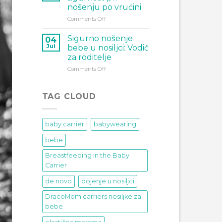
bebe
nošenju po vrućini
–
on
Comments Off
kako
Nošenje
odabrati
ljeti
sigurnu
Sigurno nošenje
04
i
nosiljku
Jul
bebe u nosiljci: Vodič
sigurnost
i
za roditelje
pri
zašto
on
Comments Off
nošenju
je
Sigurno
po
važan
nošenje
vrućini
pravilan
bebe
položaj
TAG CLOUD
u
bebe
nosiljci:
Vodič
baby carrier
babywearing
za
roditelje
bebe
Breastfeeding in the Baby
Carrier
de novo
dojenje u nosiljci
DracoMom carriers nosiljke za
bebe