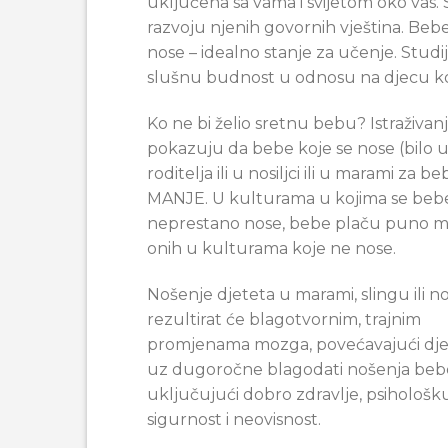
uključena sa vama i svijetom oko vas.
razvoju njenih govornih vještina. Be
nose – idealno stanje za učenje. Stud
slušnu budnost u odnosu na djecu koja 
Ko ne bi želio sretnu bebu? Istraživan
pokazuju da bebe koje se nose (bilo
roditelja ili u nosiljci ili u marami za b
MANJE. U kulturama u kojima se beb
neprestano nose, bebe plaču puno m
onih u kulturama koje ne nose.
Nošenje djeteta u marami, slingu ili nos
rezultirat će blagotvornim, trajnim
promjenama mozga, povećavajući dje
uz dugoročne blagodati nošenja beb
uključujući dobro zdravlje, psihološk
sigurnost i neovisnost.