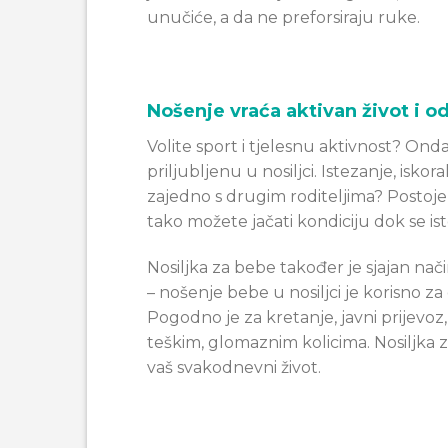
unučiće, a da ne preforsiraju ruke.
Nošenje vraća aktivan život i o
Volite sport i tjelesnu aktivnost? Ond
priljubljenu u nosiljci. Istezanje, isko
zajedno s drugim roditeljima? Postoje 
tako možete jačati kondiciju dok se is
Nosiljka za bebe također je sjajan na
– nošenje bebe u nosiljci je korisno za
Pogodno je za kretanje, javni prijevo
teškim, glomaznim kolicima. Nosiljka 
vaš svakodnevni život.