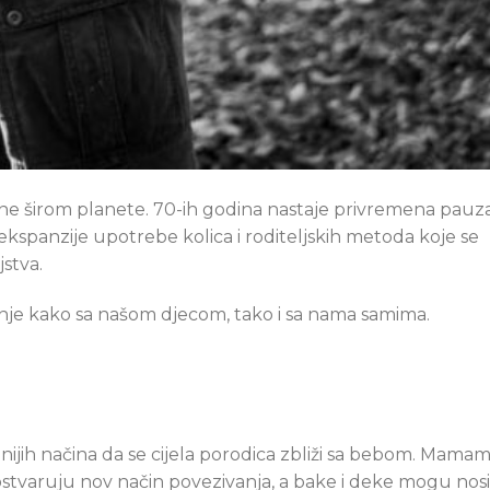
utne širom planete. 70-ih godina nastaje privremena pauz
ekspanzije upotrebe kolica i roditeljskih metoda koje se
stva.
anje kako sa našom djecom, tako i sa nama samima.
inijih načina da se cijela porodica zbliži sa bebom. Mama
e ostvaruju nov način povezivanja, a bake i deke mogu nosi