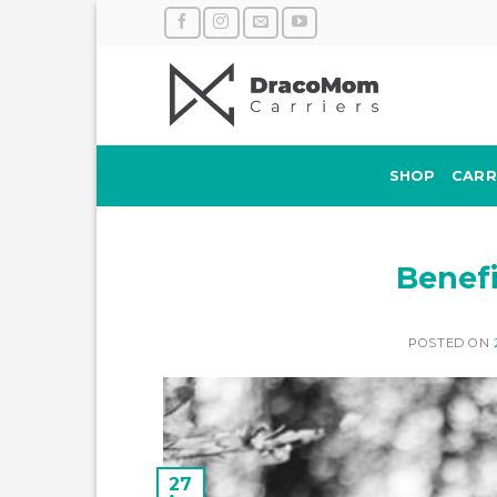
Skip
to
content
SHOP
CARR
Benef
POSTED ON
27