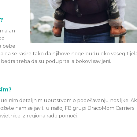
i?
rmalan
 od
za bebe
 da se rašire tako da njihove noge budu oko vašeg tijela
i, bedra treba da su poduprta, a bokovi savijeni.
sim?
vizuelnim detaljnim uputstvom o podešavanju nosiljke. A
 možete nam se javiti u našoj FB grupi DracoMom Carriers
avjetnice iz regiona rado pomoći.