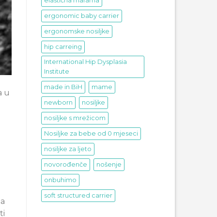
elastična marama
ergonomic baby carrier
ergonomske nosiljke
hip carreing
International Hip Dysplasia
Institute
made in BiH
mame
a u
newborn
nosiljke
nosiljke s mrežicom
Nosiljke za bebe od 0 mjeseci
nosiljke za ljeto
novorođenče
nošenje
onbuhimo
soft structured carrier
ma
ti