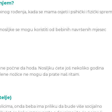
enjem?
og rođenja, kada se mama osjeti i psihički i fizički spre
siljke se mogu koristiti od bebinih navršenih mjesec
 ne počne da hoda. Nosiljku ćete još nekoliko godina
malene nožice ne mogu da prate naš ritam.
telje)
licima, onda beba ima priliku da bude više socijalno