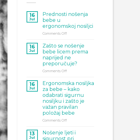
Prednosti nošenja
16
Jul
bebe u
ergonomskoj nosiljci
on
Comments Off
Prednosti
nošenja
Zašto se nošenje
16
bebe
Jul
bebe licem prema
u
naprijed ne
ergonomskoj
preporučuje?
nosiljci
on
Comments Off
Zašto
se
Ergonomska nosiljka
16
nošenje
Jul
za bebe – kako
bebe
odabrati sigurnu
licem
nosiljku i zašto je
prema
važan pravilan
naprijed
položaj bebe
ne
preporučuje?
on
Comments Off
Ergonomska
nosiljka
Nošenje ljeti i
13
za
Jul
sigurnost pri