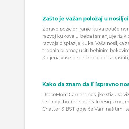
Zašto je važan položaj u nosiljc
Zdravo pozicioniranje kuka potiče no
razvoj kukova u beba i smanjuje rizik
razvoja displazije kuka. Vaša nosiljka 
trebala bi omogućiti bebinim bokovima
Koljena vaše bebe trebala bi se raširit
Kako da znam da li ispravno no
DracoMom Carriers nosiljke stižu sa 
se i dalje budete osjećali nesigurno,
Chatter & BST gdje će Vam naš tim i s