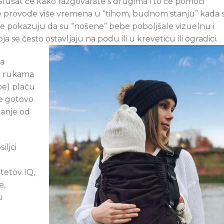
 Slušat će kako razgovarate s drugima i to će pomoći
be provode više vremena u “tihom, budnom stanju” kada 
ije pokazuju da su “nošene” bebe poboljšale vizuelnu i
se često ostavljaju na podu ili u krevetiću ili ogradici.
ja
 u rukama
ebe) plaču
e gotovo
anje od
iljci
tetov IQ,
e,
u