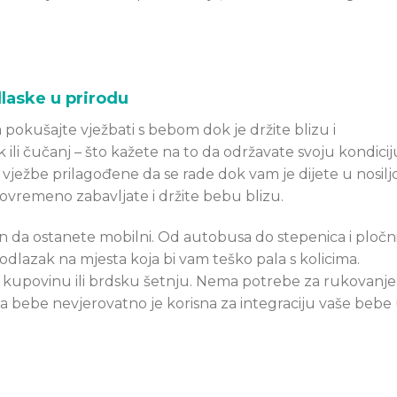
dlaske u prirodu
a pokušajte vježbati s bebom dok je držite blizu i
rak ili čučanj – što kažete na to da održavate svoju kondicij
vježbe prilagođene da se rade dok vam je dijete u nosiljci
tovremeno zabavljate i držite bebu blizu.
čin da ostanete mobilni. Od autobusa do stepenica i pločn
 odlazak na mjesta koja bi vam teško pala s kolicima.
z, kupovinu ili brdsku šetnju. Nema potrebe za rukovanj
za bebe nevjerovatno je korisna za integraciju vaše bebe