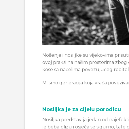
Nošenje i nosiljke su vijekovima pris
ovoj praksi na našim prostorima zbog 
kose sa načelima povezujućeg roditelj
Mi smo generacija koja vraća poveziv
Nosiljka je za cijelu porodicu
Nosiljka predstavlja jedan od najefekt
je beba blizu i osjeća se sigurno, tat