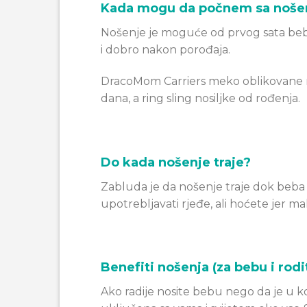
Kada mogu da počnem sa noš
Nošenje je moguće od prvog sata bebin
i dobro nakon porođaja.
DracoMom Carriers meko oblikovane no
dana, a ring sling nosiljke od rođenja.
Do kada nošenje traje?
Zabluda je da nošenje traje dok beba
upotrebljavati rjeđe, ali hoćete jer 
Benefiti nošenja (za bebu i rodi
Ako radije nosite bebu nego da je u ko