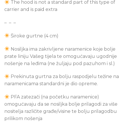
The hood is not a standard part of this type of
carrier and is paid extra
– – –
Široke gurtne (4 cm)
Nosiljka ima zakrivljene naramenice koje bolje
prate liniju Vašeg tijela te omogućavaju ugodnije
nošenje na leđima (ne žuljaju pod pazuhom i sl.)
Prekinuta gurtna za bolju raspodjelu težine na
naramenicama standardni je dio opreme.
PFA zatezači (na početku naramenice)
omogućavaju da se nosiljka bolje prilagodi za više
nositelja različite građe/visine te bolju prilagodbu
prilikom nošenja