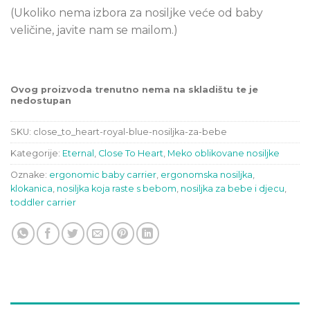
(Ukoliko nema izbora za nosiljke veće od baby
veličine, javite nam se mailom.)
Ovog proizvoda trenutno nema na skladištu te je
nedostupan
SKU:
close_to_heart-royal-blue-nosiljka-za-bebe
Kategorije:
Eternal
,
Close To Heart
,
Meko oblikovane nosiljke
Oznake:
ergonomic baby carrier
,
ergonomska nosiljka
,
klokanica
,
nosiljka koja raste s bebom
,
nosiljka za bebe i djecu
,
toddler carrier