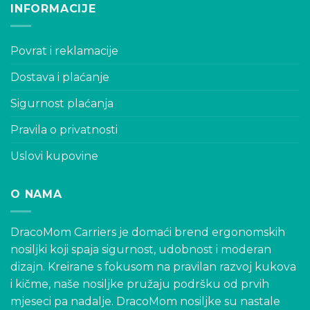
INFORMACIJE
may
be
chosen
Povrat i reklamacije
on
the
Dostava i plaćanje
product
page
Sigurnost plaćanja
Pravila o privatnosti
Uslovi kupovine
O NAMA
DracoMom Carriers je domaći brend ergonomskih
nosiljki koji spaja sigurnost, udobnost i moderan
dizajn. Kreirane s fokusom na pravilan razvoj kukova
i kičme, naše nosiljke pružaju podršku od prvih
mjeseci pa nadalje. DracoMom nosiljke su nastale