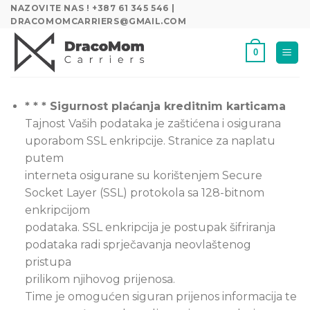
Skip
NAZOVITE NAS ! +387 61 345 546 |
DRACOMOMCARRIERS@GMAIL.COM
to
content
0
* * * Sigurnost plaćanja kreditnim karticama
Tajnost Vaših podataka je zaštićena i osigurana
uporabom SSL enkripcije. Stranice za naplatu
putem
interneta osigurane su korištenjem Secure
Socket Layer (SSL) protokola sa 128-bitnom
enkripcijom
podataka. SSL enkripcija je postupak šifriranja
podataka radi sprječavanja neovlaštenog
pristupa
prilikom njihovog prijenosa.
Time je omogućen siguran prijenos informacija te