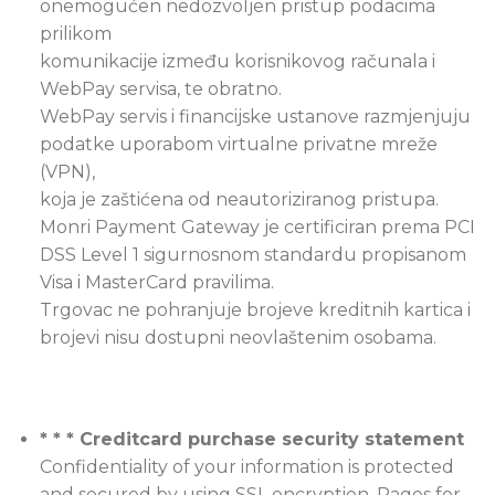
onemogućen nedozvoljen pristup podacima
prilikom
komunikacije između korisnikovog računala i
WebPay servisa, te obratno.
WebPay servis i financijske ustanove razmjenjuju
podatke uporabom virtualne privatne mreže
(VPN),
koja je zaštićena od neautoriziranog pristupa.
Monri Payment Gateway je certificiran prema PCI
DSS Level 1 sigurnosnom standardu propisanom
Visa i MasterCard pravilima.
Trgovac ne pohranjuje brojeve kreditnih kartica i
brojevi nisu dostupni neovlaštenim osobama.
* * * Creditcard purchase security statement
Confidentiality of your information is protected
and secured by using SSL encryption. Pages for