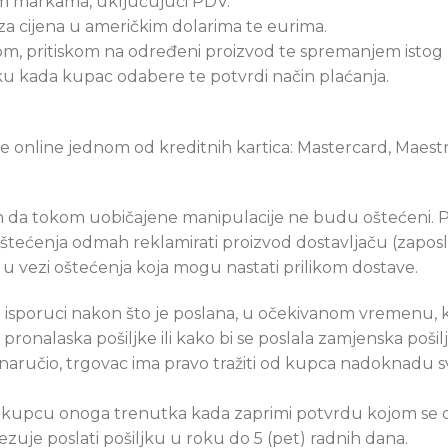
nim markama, uključujući PDV.
 cijena u američkim dolarima te eurima.
m, pritiskom na određeni proizvod te spremanjem istog
 kada kupac odabere te potvrdi način plaćanja.
e online jednom od kreditnih kartica: Mastercard, Maestro 
in da tokom uobičajene manipulacije ne budu oštećeni. 
ju oštećenja odmah reklamirati proizvod dostavljaču (zapo
u vezi oštećenja koja mogu nastati prilikom dostave.
 o isporuci nakon što je poslana, u očekivanom vremenu, 
ronalaska pošiljke ili kako bi se poslala zamjenska pošilj
naručio, trgovac ima pravo tražiti od kupca nadoknadu sv
u kupcu onoga trenutka kada zaprimi potvrdu kojom se o
zuje poslati pošiljku u roku do 5 (pet) radnih dana.