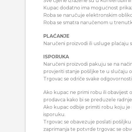
Sve cijene izražene su u Konvertibil
Kupac dodatno ima mogućnost prikaza
Roba se naručuje elektronskim obliko
Roba se smatra naručenom u trenutku
PLAĆANJE
Naručeni proizvodi ili usluge plaćaju s
ISPORUKA
Naručeni proizvodi pakuju se na nač
provjeriti stanje pošiljke te u sluča
Trgovac se odriče svake odgovornosti 
Ako kupac ne primi robu ili obavijest
prodavca kako bi se preduzele radnje p
Ako kupac odbije primiti robu koju je 
isporuku.
Trgovac se obavezuje poslati pošiljk
zaprimanja te potvrde trgovac se obve