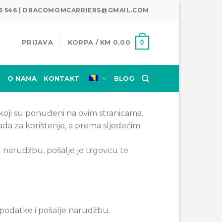
345 546 | DRACOMOMCARRIERS@GMAIL.COM
0
PRIJAVA
KORPA /
KM
0,00
E
O NAMA
KONTAKT
BLOG
koji su ponuđeni na ovim stranicama.
da za korištenje, a prema sljedećim
u narudžbu, pošalje je trgovcu te
podatke i pošalje narudžbu.