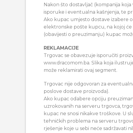
Nakon što dostavljač (kompanija koja v
isporuke i eventualna kašnjenja, te pr
Ako kupac umjesto dostave izabere opc
elektronske pošte kupcu, na kojoj će 
(obavijesti o preuzimanju) kupac mož
REKLAMACIJE
Trgovac se obavezuje isporučiti proiz
www.dracomom.ba. Slika koja ilustruj
može reklamirati ovaj segment.
Trgovac nije odgovoran za eventualna
poslove dostave proizvoda).
Ako kupac odabere opciju preuziman
uzrokovanih na serveru trgovca, trg
kupac ne snosi nikakve troškove. U sl
tehničkih problema na serveru trgovc
rješenje koje u sebi neće sadržavati 