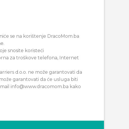
jeniće se na korištenje DracoMom.ba
e.
e snosite koristeći
rna za troškove telefona, Internet
riers d.o.o. ne može garantovati da
ože garantovati da će usluga biti
a e-mail info@www.dracomom.ba kako