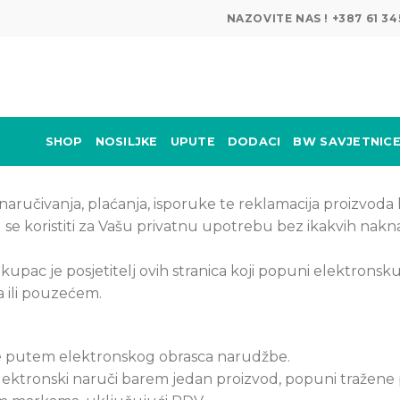
NAZOVITE NAS ! +387 61 
SHOP
NOSILJKE
UPUTE
DODACI
BW SAVJETNIC
ručivanja, plaćanja, isporuke te reklamacija proizvoda 
e koristiti za Vašu privatnu upotrebu bez ikakvih nakna
kupac je posjetitelj ovih stranica koji popuni elektronsk
a ili pouzećem.
de putem elektronskog obrasca narudžbe.
ektronski naruči barem jedan proizvod, popuni tražene 