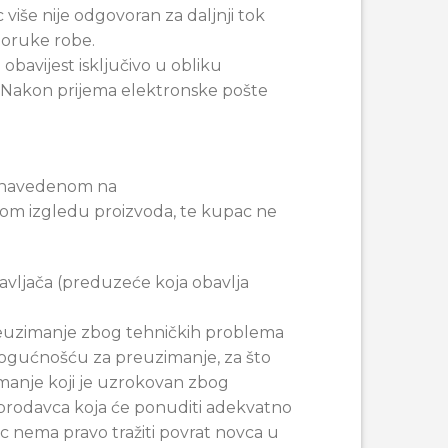
više nije odgovoran za daljnji tok
sporuke robe.
bavijest isključivo u obliku
a. Nakon prijema elektronske pošte
da navedenom na
rnom izgledu proizvoda, te kupac ne
avljača (preduzeće koja obavlja
euzimanje zbog tehničkih problema
mogućnošću za preuzimanje, za što
imanje koji je uzrokovan zbog
 prodavca koja će ponuditi adekvatno
c nema pravo tražiti povrat novca u