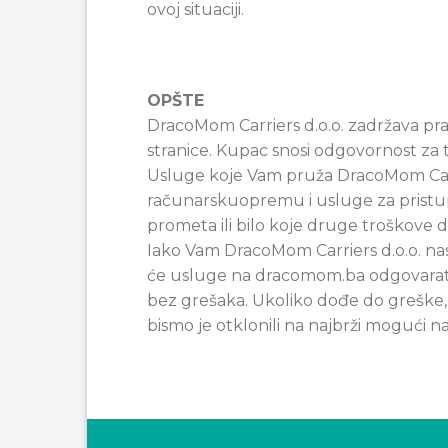
ovoj situaciji.
OPŠTE
DracoMom Carriers d.o.o. zadržava pra
stranice. Kupac snosi odgovornost za
Usluge koje Vam pruža DracoMom Carrie
računarskuopremu i usluge za pristup
prometa ili bilo koje druge troškove d
Iako Vam DracoMom Carriers d.o.o. na
će usluge na dracomom.ba odgovarati 
bez grešaka. Ukoliko dođe do greške,
bismo je otklonili na najbrži mogući na