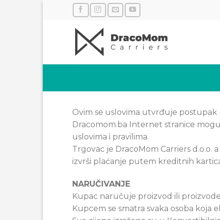
Skip
to
content
Ovim se uslovima utvrđuje postupak na
Dracomom.ba Internet stranice mogu s
uslovima i pravilima.
Trgovac je DracoMom Carriers d.o.o. a 
izvrši plaćanje putem kreditnih kartic
NARUČIVANJE
Kupac naručuje proizvod ili proizvo
Kupcem se smatra svaka osoba koja el