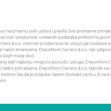
vo na izmjenu ovih uslova i pravila. Sve promjene primi
 tačnost i potpunost unesenih podataka prilikom kupovin
rs d.o.o. Internet prodavnica ne uključuje troškove koj
 našim stranicama. DracoMom Carriers d.o.o. nije odgovo
o kojih može doći.
stoji dati najbolju moguću ponudu usluga, DracoMom Car
Vašim potrebama. DracoMom Carriers d.o.o. takođe ne m
 molimo Vas da je prijavite našem Kontakt centru ili n
čin.