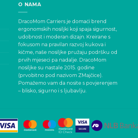
O NAMA
DracoMom Carriers je domaći brend
ergonomskih nosiljki koji spaja sigurnost,
udobnost i moderan dizajn. Kreirane s
fokusom na pravilan razvoj kukova i
kičme, naše nosiljke pružaju podršku od
prvih mjeseci pa nadalje. DracoMom
nosiljke su nastale 2015. godine
(prvobitno pod nazivom ZMajčice).
Pomažemo vam da nosite s povjerenjem
– blisko, sigurno i s ljubavlju.