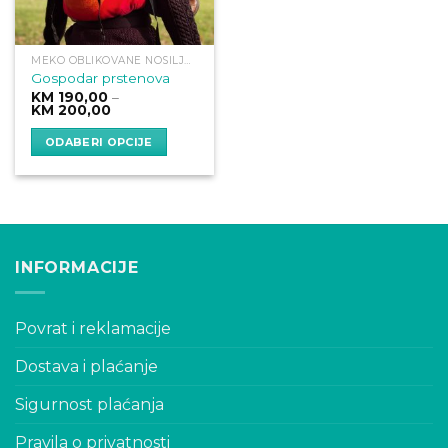
MEKO OBLIKOVANE NOSILJKE
Gospodar prstenova
KM
190,00
–
Price
KM
200,00
range:
KM 190,00
ODABERI OPCIJE
through
KM 200,00
This
product
has
multiple
variants.
INFORMACIJE
The
options
may
Povrat i reklamacije
be
chosen
Dostava i plaćanje
on
the
Sigurnost plaćanja
product
page
Pravila o privatnosti