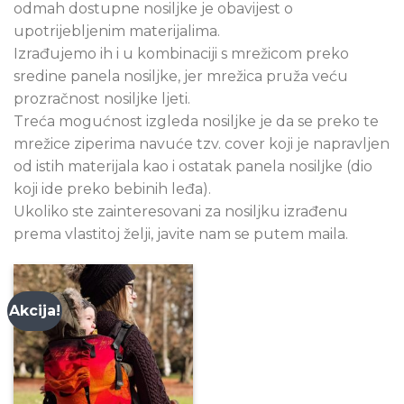
odmah dostupne nosiljke je obavijest o
upotrijebljenim materijalima.
Izrađujemo ih i u kombinaciji s mrežicom preko
sredine panela nosiljke, jer mrežica pruža veću
prozračnost nosiljke ljeti.
Treća mogućnost izgleda nosiljke je da se preko te
mrežice ziperima navuće tzv. cover koji je napravljen
od istih materijala kao i ostatak panela nosiljke (dio
koji ide preko bebinih leđa).
Ukoliko ste zainteresovani za nosiljku izrađenu
prema vlastitoj želji, javite nam se putem maila.
Akcija!