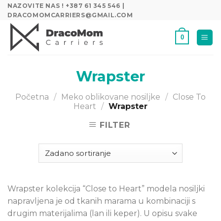
Skip
NAZOVITE NAS ! +387 61 345 546 |
DRACOMOMCARRIERS@GMAIL.COM
to
content
0
Wrapster
Početna
/
Meko oblikovane nosiljke
/
Close To
Heart
/
Wrapster
FILTER
Wrapster kolekcija “Close to Heart” modela nosiljki
napravljena je od tkanih marama u kombinaciji s
drugim materijalima (lan ili keper). U opisu svake