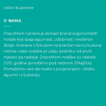
Uslovi kupovine
O NAMA
DracoMom Carriers je domaći brend ergonomskih
nosiljki koji spaja sigurnost, udobnost i moderan
dizajn. Kreirane s fokusom na pravilan razvoj kukova
i kičme, naše nosiljke pružaju podršku od prvih
mjeseci pa nadalje. DracoMom nosiljke su nastale
2015. godine (prvobitno pod nazivom ZMajčice).
Pomažemo vam da nosite s povjerenjem – blisko,
sigurno i s ljubavlju.