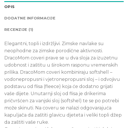
OPIS
DODATNE INFORMACIJE
RECENZIJE (1)
Elegantni, topli i izdržljivi. Zimske navlake su
neophodne za zimske porodične aktivnosti.
DracoMom coveri prave se u dva sloja za izuzetnu
udobnost i zaštitu u širokom rasponu vremenskih
prilika. DracoMom coveri kombiniraju softshell –
vodonepropusni i vjetronepropusni sloj – i odvojivu
podstavu od flisa (fleece) koja će dodatno grijati
vaše dijete. Unutarnji sloj od flisa je drikerima
pričvršćen za vanjski sloj (softshel) te se po potrebi
može skinuti. Na coveru se nalazi odgovarajuća
kapuljača da zaštiti glavicu djeteta i veliki topli džep
da zaštiti vaše ruke.