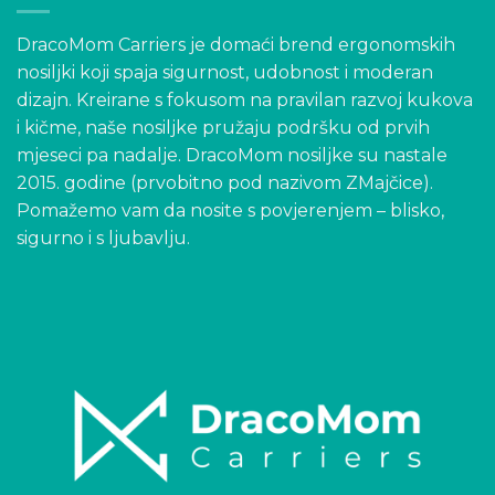
DracoMom Carriers je domaći brend ergonomskih
nosiljki koji spaja sigurnost, udobnost i moderan
dizajn. Kreirane s fokusom na pravilan razvoj kukova
i kičme, naše nosiljke pružaju podršku od prvih
mjeseci pa nadalje. DracoMom nosiljke su nastale
2015. godine (prvobitno pod nazivom ZMajčice).
Pomažemo vam da nosite s povjerenjem – blisko,
sigurno i s ljubavlju.