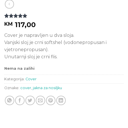
Korisnička
1
117,00
KM
ocjena:
5.00
od ukupno
Cover je napravljen u dva sloja.
5 (
korisnika)
Vanjski sloj je crni softshel (vodonepropusan i
vjetronepropusan).
Unutarnji sloj je crni flis.
Nema na zalihi
Kategorija:
Cover
Oznake:
cover
,
jakna za nosiljku