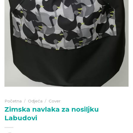
Početna
/
Odjeća
/
Cover
Zimska navlaka za nosiljku
Labudovi