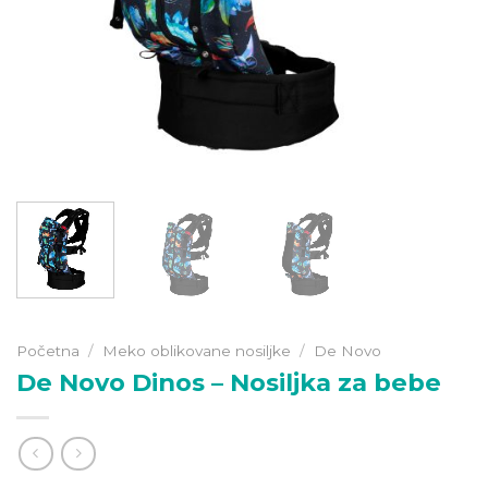
Početna
/
Meko oblikovane nosiljke
/
De Novo
De Novo Dinos – Nosiljka za bebe