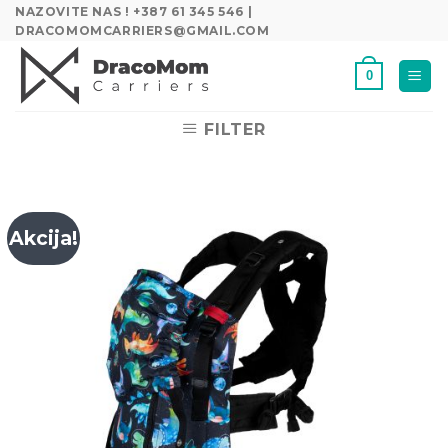
Skip
NAZOVITE NAS ! +387 61 345 546 |
DRACOMOMCARRIERS@GMAIL.COM
to
content
0
FILTER
Akcija!