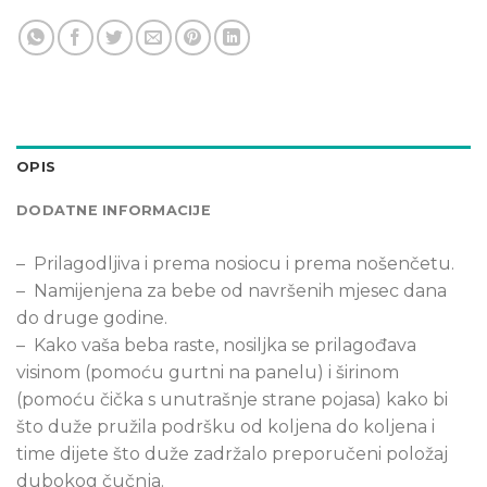
OPIS
DODATNE INFORMACIJE
– Prilagodljiva i prema nosiocu i prema nošenčetu.
– Namijenjena za bebe od navršenih mjesec dana
do druge godine.
– Kako vaša beba raste, nosiljka se prilagođava
visinom (pomoću gurtni na panelu) i širinom
(pomoću čička s unutrašnje strane pojasa) kako bi
što duže pružila podršku od koljena do koljena i
time dijete što duže zadržalo preporučeni položaj
dubokog čučnja.