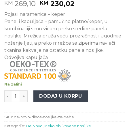
Original
Current
269,10
230,02
KM
KM
price
price
Pojas i naramenice – keper
was:
is:
Panel i kapuljača – pamučno platno/keper, u
KM 269,10.
KM 230,02.
kombinaciji s mrežicom preko sredine panela
nosiljke. Mrežica pruža veću prozračnost i ugodnije
nošenje ljeti, a preko mrežice se ziperima navlači
tkanina kakva je na ostatku panela nosiljke.
Odvojiva kapuljača
Na zalihi
De Novo Dinos - Nosiljka za bebe količina
DODAJ U KORPU
SKU:
de-novo-dinos-nosiljka-za-bebe
Kategorije:
De Novo
,
Meko oblikovane nosiljke