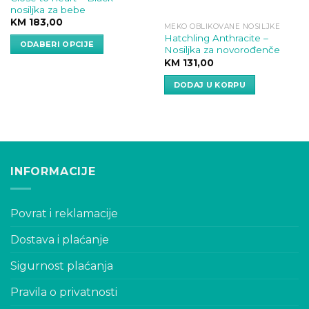
nosiljka za bebe
KM
183,00
MEKO OBLIKOVANE NOSILJKE
Hatchling Anthracite –
ODABERI OPCIJE
Nosiljka za novorođenče
This
KM
131,00
product
DODAJ U KORPU
has
multiple
variants.
The
options
may
INFORMACIJE
be
chosen
on
Povrat i reklamacije
the
product
Dostava i plaćanje
page
Sigurnost plaćanja
Pravila o privatnosti