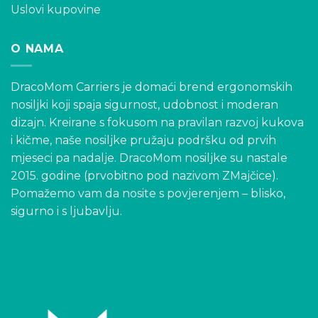
Uslovi kupovine
O NAMA
DracoMom Carriers je domaći brend ergonomskih
nosiljki koji spaja sigurnost, udobnost i moderan
dizajn. Kreirane s fokusom na pravilan razvoj kukova
i kičme, naše nosiljke pružaju podršku od prvih
mjeseci pa nadalje. DracoMom nosiljke su nastale
2015. godine (prvobitno pod nazivom ZMajčice).
Pomažemo vam da nosite s povjerenjem – blisko,
sigurno i s ljubavlju.