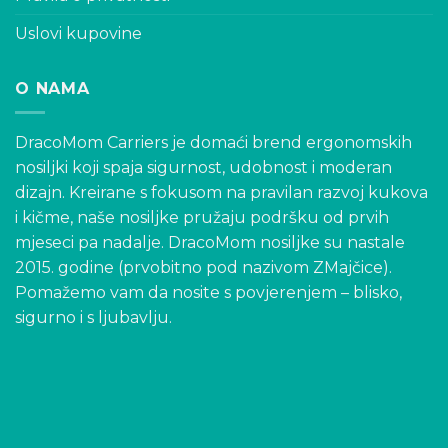
Uslovi kupovine
O NAMA
DracoMom Carriers je domaći brend ergonomskih
nosiljki koji spaja sigurnost, udobnost i moderan
dizajn. Kreirane s fokusom na pravilan razvoj kukova
i kičme, naše nosiljke pružaju podršku od prvih
mjeseci pa nadalje. DracoMom nosiljke su nastale
2015. godine (prvobitno pod nazivom ZMajčice).
Pomažemo vam da nosite s povjerenjem – blisko,
sigurno i s ljubavlju.