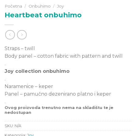
Početna
/
Onbuhimo
/
Joy
Heartbeat onbuhimo
Straps – twill
Body panel – cotton fabric with pattern and twill
.
Joy collection onbuhimo
.
Naramenice – keper
Panel – pamučno dezenirano platno i keper
.
Ovog proizvoda trenutno nema na skladištu te je
nedostupan
SKU:
N/A
Kategorija:
Joy