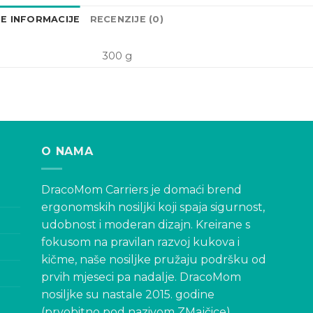
E INFORMACIJE
RECENZIJE (0)
300 g
O NAMA
DracoMom Carriers je domaći brend
ergonomskih nosiljki koji spaja sigurnost,
udobnost i moderan dizajn. Kreirane s
fokusom na pravilan razvoj kukova i
kičme, naše nosiljke pružaju podršku od
prvih mjeseci pa nadalje. DracoMom
nosiljke su nastale 2015. godine
(prvobitno pod nazivom ZMajčice).