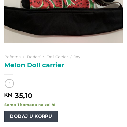
Početna
/
Dodaci
/
Doll Carrier
/
Joy
Melon Doll carrier
35,10
KM
Samo 1 komada na zalihi
DODAJ U KORPU