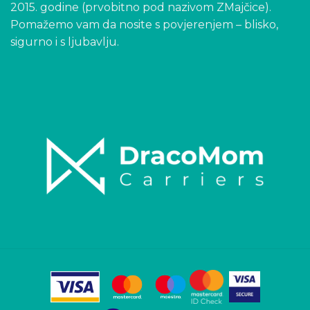
2015. godine (prvobitno pod nazivom ZMajčice).
Pomažemo vam da nosite s povjerenjem – blisko,
sigurno i s ljubavlju.