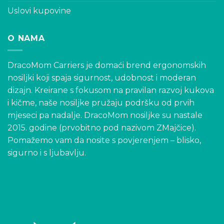
Uslovi kupovine
O NAMA
DracoMom Carriers je domaći brend ergonomskih
nosiljki koji spaja sigurnost, udobnost i moderan
dizajn. Kreirane s fokusom na pravilan razvoj kukova
i kičme, naše nosiljke pružaju podršku od prvih
mjeseci pa nadalje. DracoMom nosiljke su nastale
2015. godine (prvobitno pod nazivom ZMajčice).
Pomažemo vam da nosite s povjerenjem – blisko,
sigurno i s ljubavlju.