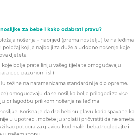
osiljke za bebe i kako odabrati pravu?
ožaja nošenja – naprijed (prema nositelju) te na leđima
položaj koji je najbolji za duže a udobno nošenje koje
ova djeteta.
 koje bolje prate liniju vašeg tijela te omogućavaju
jaju pod pazuhom i sl.)
elu težine na naramenicama standardni je dio opreme.
e) omogućavaju da se nosiljka bolje prilagodi za više
bolju prilagodbu prilikom nošenja na leđima
nosiljke. Korisna je da drži bebinu glavu kada spava te k
nije u upotrebi, možete ju srolati i pričvrstiti da ne smeta.
ži kao potpora za glavicu kod malih beba.Pogledajte i
be u našem shopu.