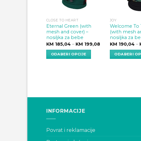
CLOSE TO HEART
JOY
Eternal Green (with
Welcome To 
mesh and cover) –
(with mesh an
nosiljka za bebe
nosiljka za b
Price
KM
185,04
–
KM
199,08
KM
190,04
–
range:
KM 185,04
ODABERI OPCIJE
ODABERI OP
through
KM 199,08
This
This
product
product
has
has
multiple
multiple
variants.
variants.
The
The
options
options
INFORMACIJE
may
may
be
be
chosen
chosen
Povrat i reklamacije
on
on