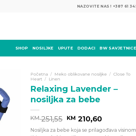
NAZOVITE NAS ! +387 61 
SHOP
NOSILJKE
UPUTE
DODACI
BW SAVJETNIC
Početna
/
Meko oblikovane nosiljke
/
Close To
Heart
/
Linen
Relaxing Lavender –
nosiljka za bebe
Original
Current
251,55
210,60
KM
KM
price
price
Nosiljka za bebe koja se prilagođava visinom 
was:
is: