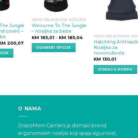
MEKO OBLIKOVANE NOSILJKE
The Jungle
Welcome To The Jungle
d cover) –
– nosiljka za bebe
ebe
MEKO OBLIKOVANE NOS
Price
KM
165,01
–
KM
185,04
range:
Hatchling Anthracit
Price
KM
200,07
KM 165,01
range:
Nosiljka za
ODABERI OPCIJE
through
KM 190,04
novorođenče
CIJE
KM 185,04
This
through
KM
130,01
KM 200,07
product
has
DODAJ U KORPU
multiple
variants.
The
options
may
O NAMA
be
chosen
DracoMom Carriers je domaći brend
on
ergonomskih nosiljki koji spaja sigurnost,
the