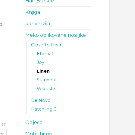
Half Buckle
0.
Knjiga
konverzija
od
Meko oblikovane nosiljke
Close To Heart
Eternal
Joy
Linen
Standout
Wrapster
m
De Novo
Hatchling 0+
Odjeća
ISTI
Onbuhimo