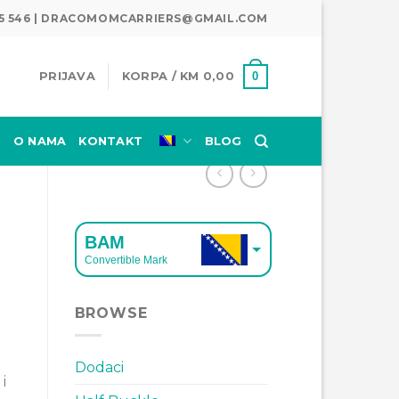
345 546 | DRACOMOMCARRIERS@GMAIL.COM
0
PRIJAVA
KORPA /
KM
0,00
E
O NAMA
KONTAKT
BLOG
BAM
Convertible Mark
EUR
BROWSE
European Euro
Dodaci
i