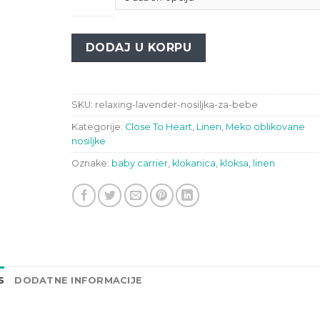
DODAJ U KORPU
SKU:
relaxing-lavender-nosiljka-za-bebe
Kategorije:
Close To Heart
,
Linen
,
Meko oblikovane
nosiljke
Oznake:
baby carrier
,
klokanica
,
kloksa
,
linen
S
DODATNE INFORMACIJE