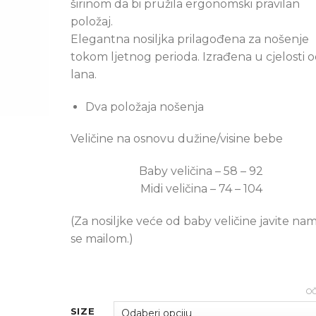
širinom da bi pružila ergonomski pravilan
KM 251,55.
KM 210,6
položaj.
Elegantna nosiljka prilagođena za nošenje
tokom ljetnog perioda. Izrađena u cjelosti 
lana.
Dva položaja nošenja
Veličine na osnovu dužine/visine bebe
Baby veličina – 58 – 92
Midi veličina – 74 – 104
(Za nosiljke veće od baby veličine javite na
se mailom.)
OČ
SIZE