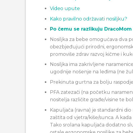
Video upute
Kako pravilno održavati nosiljku?
Po čemu se razlikuju DracoMom n
Nosiljka za bebe omogućava dva pol
obezbjeđujući prirodni, ergonomski 
promoviše zdrav razvoj kičme i kuk
Nosiljka ima zakrivljene naramenice
ugodnije nošenje na leđima (ne žul
Prekinuta gurtna za bolju raspodj
PFA zatezači (na početku naramenic
nositelja različite građe/visine te 
Kapuljača (ravna) je standardni dio 
zaštita od vjetra/kiše/sunca. A kada 
Tako srolana kapuljača dodatno slu
ostale ergonomske nosiljke za be