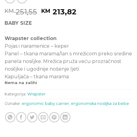
Original
Current
251,55
213,82
KM
KM
price
price
BABY SIZE
was:
is:
.
KM 251,55.
KM 213,82.
Wrapster collection
Pojas i naramenice – keper
Panel – tkana marama/lan s mrežicom preko sredine
panela nosiljke. Mrežica pruža veću prozračnost
nosiljke i ugodnije nošenje ljeti
Kapuljača – tkana marama
Nema na zalihi
Kategorija:
Wrapster
Oznake:
ergonomic baby carrier
,
ergonomska nosiljka za bebe