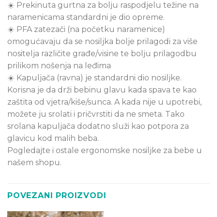
☀️ Prekinuta gurtna za bolju raspodjelu težine na
naramenicama standardni je dio opreme.
☀️ PFA zatezači (na početku naramenice)
omogućavaju da se nosiljka bolje prilagodi za više
nositelja različite građe/visine te bolju prilagodbu
prilikom nošenja na leđima
☀️ Kapuljača (ravna) je standardni dio nosiljke.
Korisna je da drži bebinu glavu kada spava te kao
zaštita od vjetra/kiše/sunca. A kada nije u upotrebi,
možete ju srolati i pričvrstiti da ne smeta. Tako
srolana kapuljača dodatno služi kao potpora za
glavicu kod malih beba.
Pogledajte i ostale ergonomske nosiljke za bebe u
našem shopu.
POVEZANI PROIZVODI