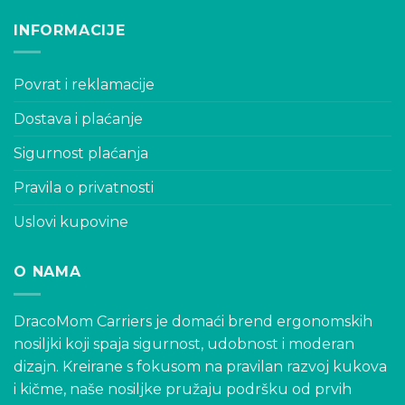
The
may
INFORMACIJE
options
be
may
chosen
be
on
Povrat i reklamacije
chosen
the
on
product
Dostava i plaćanje
the
page
product
Sigurnost plaćanja
page
Pravila o privatnosti
Uslovi kupovine
O NAMA
DracoMom Carriers je domaći brend ergonomskih
nosiljki koji spaja sigurnost, udobnost i moderan
dizajn. Kreirane s fokusom na pravilan razvoj kukova
i kičme, naše nosiljke pružaju podršku od prvih