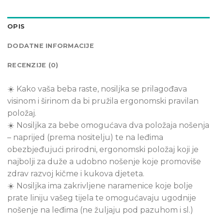
OPIS
DODATNE INFORMACIJE
RECENZIJE (0)
☀️ Kako vaša beba raste, nosiljka se prilagođava
visinom i širinom da bi pružila ergonomski pravilan
položaj.
☀️ Nosiljka za bebe omogućava dva položaja nošenja
– naprijed (prema nositelju) te na leđima
obezbjeđujući prirodni, ergonomski položaj koji je
najbolji za duže a udobno nošenje koje promoviše
zdrav razvoj kičme i kukova djeteta.
☀️ Nosiljka ima zakrivljene naramenice koje bolje
prate liniju vašeg tijela te omogućavaju ugodnije
nošenje na leđima (ne žuljaju pod pazuhom i sl.)