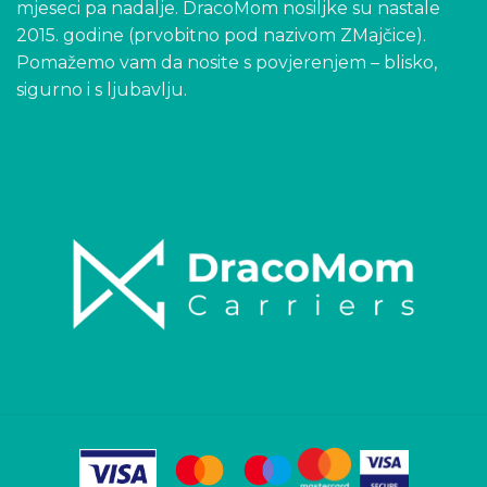
mjeseci pa nadalje. DracoMom nosiljke su nastale
2015. godine (prvobitno pod nazivom ZMajčice).
Pomažemo vam da nosite s povjerenjem – blisko,
sigurno i s ljubavlju.