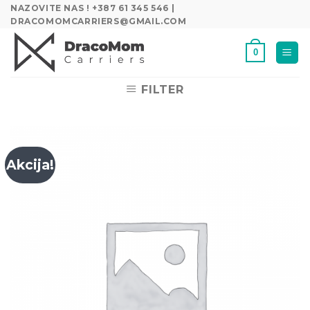
Skip
NAZOVITE NAS ! +387 61 345 546 |
DRACOMOMCARRIERS@GMAIL.COM
to
content
0
FILTER
Akcija!